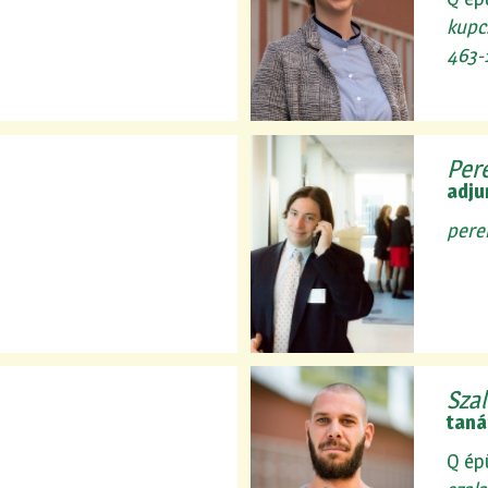
kupc
463-
Per
adju
pere
Szal
taná
Q ép