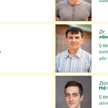
szal
Dr. 
adju
Q ép
u
ture
463-
Zsi
PhD 
Q ép
zsir