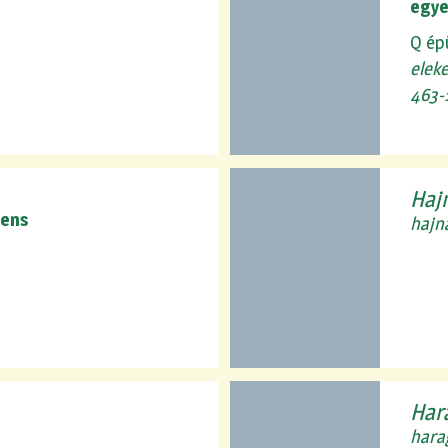
egye
Q ép
elek
463-
Hajn
cens
hajn
Har
hara