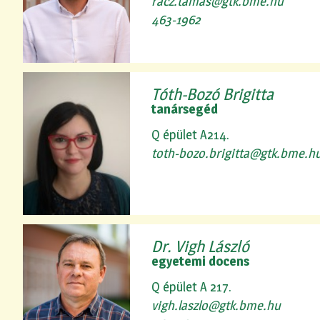
racz.tamas@gtk.bme.hu
463-1962
Tóth-Bozó Brigitta
tanársegéd
Q épület A214.
toth-bozo.brigitta@gtk.bme.h
Dr. Vigh László
egyetemi docens
Q épület A 217.
vigh.laszlo@gtk.bme.hu