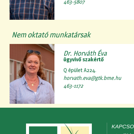
463-5807
Nem oktató munkatársak
Dr. Horváth Éva
ügyvivő szakértő
Q épület A224.
horvath.eva@gtk.bme.hu
463-1172
KAPCSO