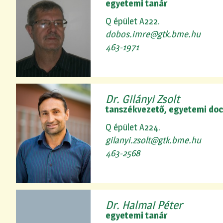
egyetemi tanár
Q épület A222.
dobos.imre@gtk.bme.hu
463-1971
Dr. Gilányi Zsolt
tanszékvezető, egyetemi do
Q épület A224.
gilanyi.zsolt@gtk.bme.hu
463-2568
Dr. Halmai Péter
egyetemi tanár