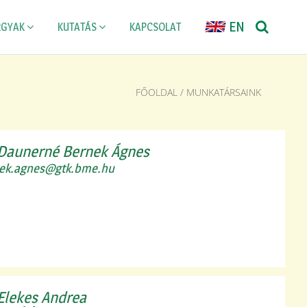
EN
RGYAK
KUTATÁS
KAPCSOLAT
FŐOLDAL
/ MUNKATÁRSAINK
 Daunerné Bernek Ágnes
ek.agnes@gtk.bme.hu
 Elekes Andrea