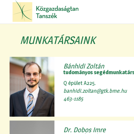
MUNKATÁRSAINK
Bánhidi Zoltán
tudományos segédmunkatár
Q épület A225.
banhidi.zoltan@gtk.bme.hu
463-1185
Dr. Dobos Imre