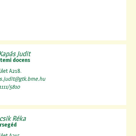
Kapás Judit
temi docens
ület A218.
s.judit@gtk.bme.hu
1111/5810
csik Réka
rsegéd
ület A215.