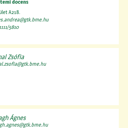
temi docens
ület A218.
es.andrea@gtk.bme.hu
1111/5810
al Zsófia
al.zsofia@gtk.bme.hu
agh Ágnes
gh.agnes@gtk.bme.hu