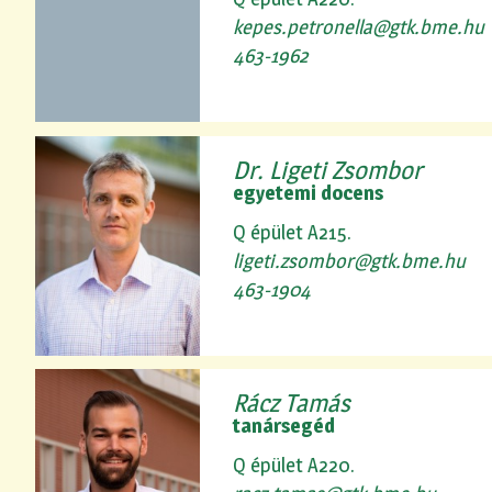
kepes.petronella@gtk.bme.hu
463-1962
Dr. Ligeti Zsombor
egyetemi docens
Q épület A215.
ligeti.zsombor@gtk.bme.hu
463-1904
Rácz Tamás
tanársegéd
Q épület A220.