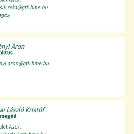
sik.reka@gtk.bme.hu
1904
ényi Áron
nktus
nyi.aron@gtk.bme.hu
ai László Kristóf
rsegéd
ület A217.