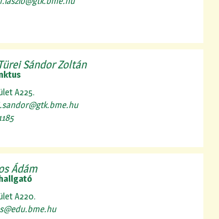
ai.laszlo@gtk.bme.hu
Türei Sándor Zoltán
nktus
ület A225.
i.sandor@gtk.bme.hu
1185
ros Ádám
hallgató
ület A220.
os@edu.bme.hu