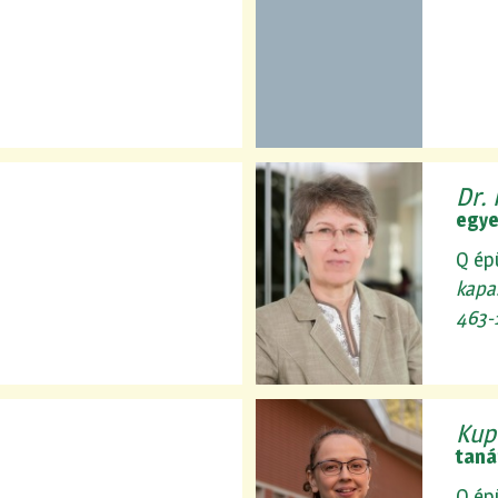
Dr. 
egye
Q ép
kapa
463-
Kup
taná
Q ép