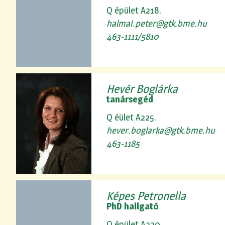
Q épület A218.
halmai.peter@gtk.bme.hu
463-1111/5810
Hevér Boglárka
tanársegéd
Q éület A225.
hever.boglarka@gtk.bme.hu
463-1185
Képes Petronella
PhD hallgató
Q épület A220.