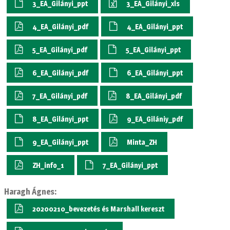
3_EA_Gilányi_ppt
3_EA_Gilányi_xls
4_EA_Gilányi_pdf
4_EA_Gilányi_ppt
5_EA_Gilányi_pdf
5_EA_Gilányi_ppt
6_EA_Gilányi_pdf
6_EA_Gilányi_ppt
7_EA_Gilányi_pdf
8_EA_Gilányi_pdf
8_EA_Gilányi_ppt
9_EA_Gilániy_pdf
9_EA_Gilányi_ppt
Minta_ZH
ZH_info_1
7_EA_Gilányi_ppt
Haragh Ágnes:
20200210_bevezetés és Marshall kereszt