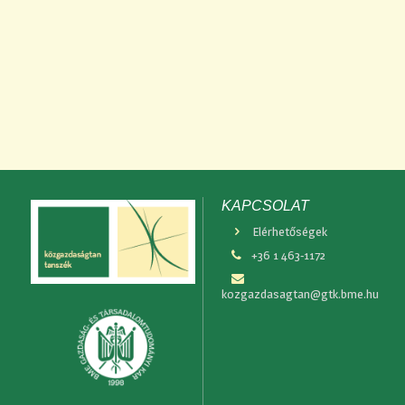
KAPCSOLAT
Elérhetőségek
+36 1 463-1172
kozgazdasagtan@gtk.bme.hu