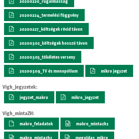
20200220_rugalmasság
20200224_termelési függvény
20200227_költségek rövid távon
20200302_költségek hosszú távon
20200305_tökéletes verseny
20200309_TV és monopólium
mikro jegyzet
Vigh_jegyzetek:
jegyzet_makro
mikro_jegyzet
Vigh_mintaZH:
makro_feladatok
makro_mintazh1
makro_mintazh2
megoldas_mikro