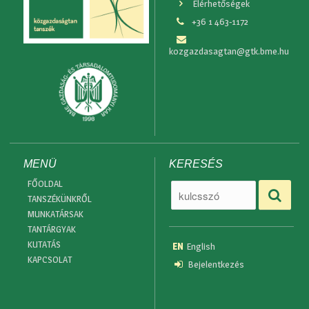
Elérhetőségek
+36 1 463-1172
kozgazdasagtan@gtk.bme.hu
MENÜ
KERESÉS
FŐOLDAL
TANSZÉKÜNKRŐL
MUNKATÁRSAK
TANTÁRGYAK
KUTATÁS
EN
English
KAPCSOLAT
Bejelentkezés