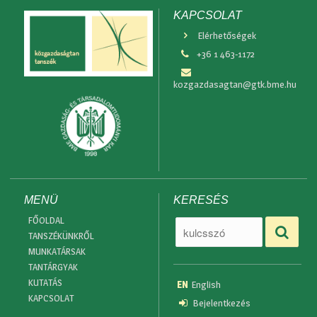
KAPCSOLAT
Elérhetőségek
+36 1 463-1172
kozgazdasagtan@gtk.bme.hu
MENÜ
KERESÉS
FŐOLDAL
TANSZÉKÜNKRŐL
MUNKATÁRSAK
TANTÁRGYAK
KUTATÁS
EN
English
KAPCSOLAT
Bejelentkezés