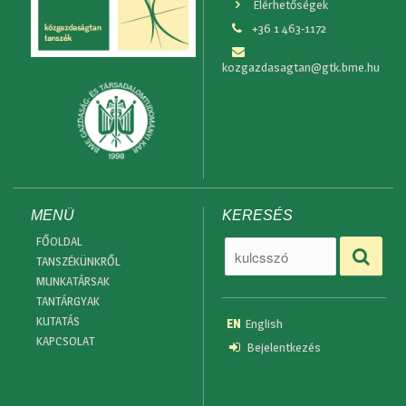
Elérhetőségek
+36 1 463-1172
kozgazdasagtan@gtk.bme.hu
MENÜ
KERESÉS
FŐOLDAL
TANSZÉKÜNKRŐL
MUNKATÁRSAK
TANTÁRGYAK
KUTATÁS
EN
English
KAPCSOLAT
Bejelentkezés