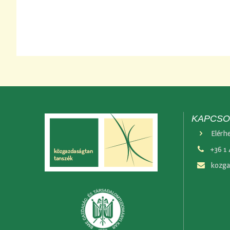
KAPCSO
Elérh
+36 1
kozga