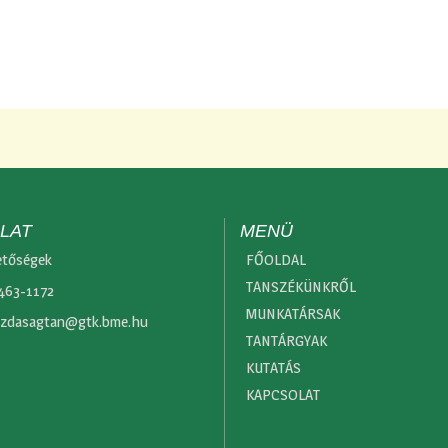
LAT
MENÜ
etőségek
FŐOLDAL
TANSZÉKÜNKRŐL
 463-1172
MUNKATÁRSAK
zdasagtan@gtk.bme.hu
TANTÁRGYAK
KUTATÁS
KAPCSOLAT