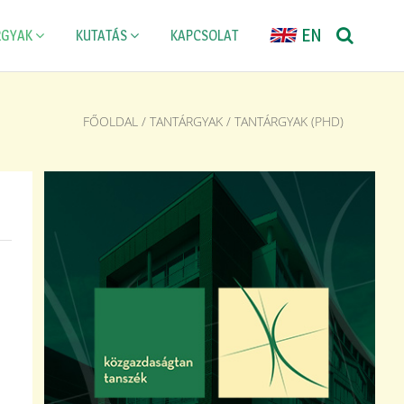
EN
RGYAK
KUTATÁS
KAPCSOLAT
FŐOLDAL
/
TANTÁRGYAK
/
TANTÁRGYAK (PHD)