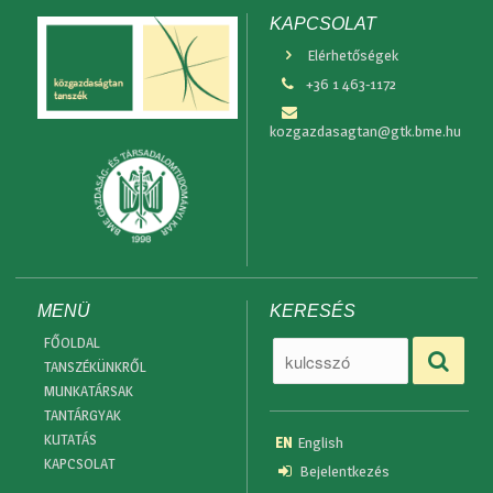
KAPCSOLAT
Elérhetőségek
+36 1 463-1172
kozgazdasagtan@gtk.bme.hu
MENÜ
KERESÉS
FŐOLDAL
TANSZÉKÜNKRŐL
MUNKATÁRSAK
TANTÁRGYAK
KUTATÁS
EN
English
KAPCSOLAT
Bejelentkezés