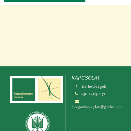
KAPCSOLAT
Elérhetőségek
+36 1 463-1172
kozgazdasagtan@gtk.bme.hu