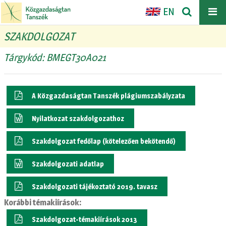
EN
SZAKDOLGOZAT
Tárgykód: BMEGT30A021
A Közgazdaságtan Tanszék plágiumszabályzata
Nyilatkozat szakdolgozathoz
Szakdolgozat fedőlap (kötelezően bekötendő)
Szakdolgozati adatlap
Szakdolgozati tájékoztató 2019. tavasz
Korábbi témakiírások:
Szakdolgozat-témakiírások 2013