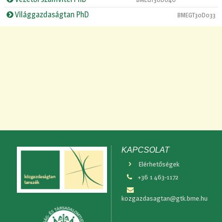
Világgazdaságtan PhD
BMEGT30D033
KAPCSOLAT
Elérhetőségek
+36 1 463-1172
kozgazdasagtan@gtk.bme.hu