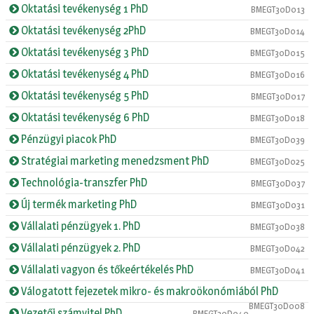
Oktatási tevékenység 1 PhD
BMEGT30D013
Oktatási tevékenység 2PhD
BMEGT30D014
Oktatási tevékenység 3 PhD
BMEGT30D015
Oktatási tevékenység 4 PhD
BMEGT30D016
Oktatási tevékenység 5 PhD
BMEGT30D017
Oktatási tevékenység 6 PhD
BMEGT30D018
Pénzügyi piacok PhD
BMEGT30D039
Stratégiai marketing menedzsment PhD
BMEGT30D025
Technológia-transzfer PhD
BMEGT30D037
Új termék marketing PhD
BMEGT30D031
Vállalati pénzügyek 1. PhD
BMEGT30D038
Vállalati pénzügyek 2. PhD
BMEGT30D042
Vállalati vagyon és tőkeértékelés PhD
BMEGT30D041
Válogatott fejezetek mikro- és makroökonómiából PhD
BMEGT30D008
Vezetői számvitel PhD
BMEGT30D040