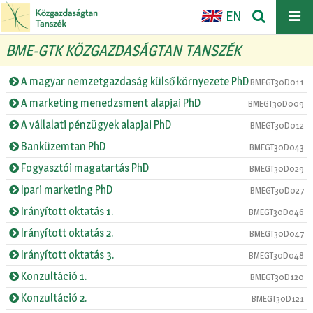
EN
BME-GTK KÖZGAZDASÁGTAN TANSZÉK
A magyar nemzetgazdaság külső környezete PhD
BMEGT30D011
A marketing menedzsment alapjai PhD
BMEGT30D009
A vállalati pénzügyek alapjai PhD
BMEGT30D012
Banküzemtan PhD
BMEGT30D043
Fogyasztói magatartás PhD
BMEGT30D029
Ipari marketing PhD
BMEGT30D027
Irányított oktatás 1.
BMEGT30D046
Irányított oktatás 2.
BMEGT30D047
Irányított oktatás 3.
BMEGT30D048
Konzultáció 1.
BMEGT30D120
Konzultáció 2.
BMEGT30D121