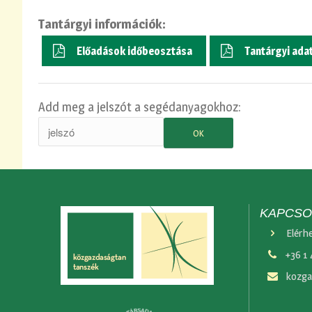
Tantárgyi információk:
Előadások időbeosztása
Tantárgyi ada
Add meg a jelszót a segédanyagokhoz:
KAPCSO
Elérh
+36 1
kozga