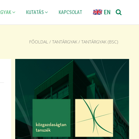
EN
RGYAK
KUTATÁS
KAPCSOLAT
FŐOLDAL
/
TANTÁRGYAK
/
TANTÁRGYAK (BSC)