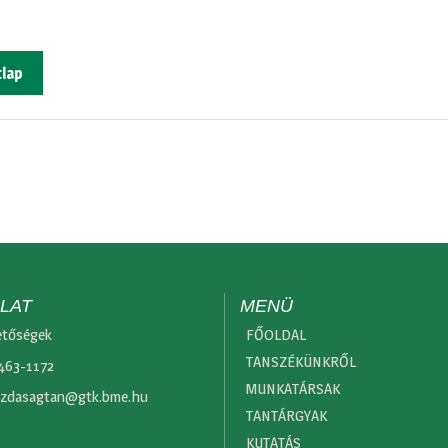
tlap
LAT
MENÜ
etőségek
FŐOLDAL
TANSZÉKÜNKRŐL
 463-1172
MUNKATÁRSAK
zdasagtan@gtk.bme.hu
TANTÁRGYAK
KUTATÁS